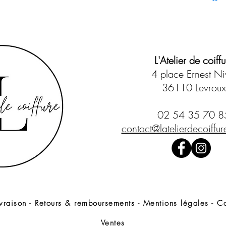
- Appliqu
longueur
humides
- Laisse
- Rince
L'Atelier de coiffu
4 place Ernest Ni
250ml
36110 Levroux
02 54 35 70 8
contact@latelierdecoiffure
ivraison
-
Retours & remboursements
-
Mentions légales
-
Co
Ventes