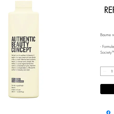
RE
Baume r
- Formul
Society
- Sans p
- Il s'ag
- Renforc
cuticule
Sa formu
chevelur
et facile
APPLICA