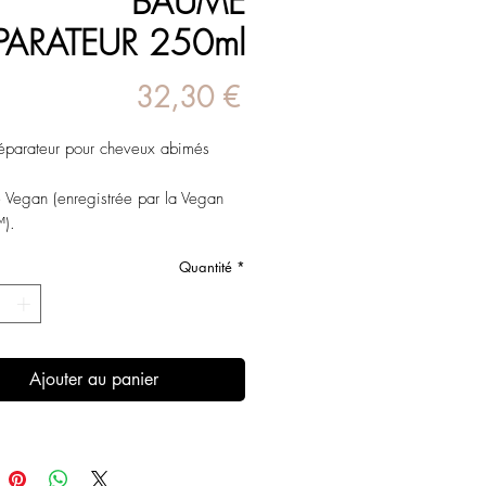
BAUME
PARATEUR 250ml
Prix
32,30 €
éparateur pour cheveux abimés
e Vegan (enregistrée par la Vegan
™).
arabènes ni silicones
Quantité
*
it d'un revitalisant
e la fibre capillaire et scelle la
le au panthénol qui n’alourdit pas la
Ajouter au panier
e laisse les cheveux doux, brillants
s à coiffer.
TION :