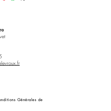
ez la quantité requise sur les
s et pointes de cheveux propres et
z poser jusqu'à 2 minutes
z abondamment
re
vet
5
levroux.fr
nditions Générales de