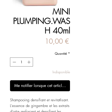
MINI
PLUMPING.WAS
H 40ml
Prix
10,00 €
Quantité
*
Indisponible
Me notifier lorsque cet article est disponible
Shampooing densifiant et revitatlisant.
L'essence de gingembre et les extraits
d'ortie renforcent et densifient les