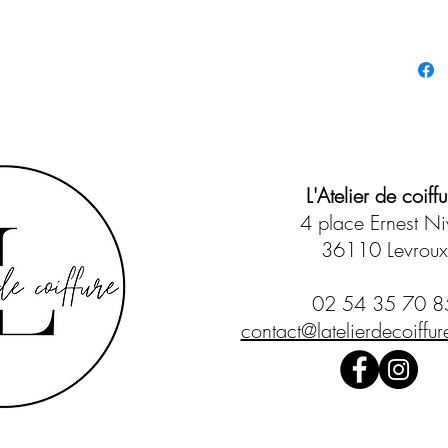
"Ton tic
Parfum s
d'agrume
Convient
L'Atelier de coiffu
Mode d'a
4 place Ernest Ni
Applique
36110 Levroux
Coiffer.
Contena
02 54 35 70 8
contact@latelierdecoiffure