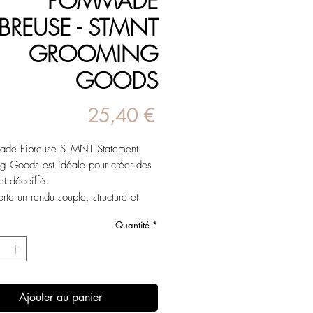
POMMADE
IBREUSE - STMNT
GROOMING
GOODS
Prix
25,40 €
ade Fibreuse STMNT Statement
g Goods est idéale pour créer des
et décoiffé.
rte un rendu souple, structuré et
ble au fini mat.
Quantité
*
le avec des fibres élastiques est
nt malléable et offre une séparation
able.
e facilement lors du shampooing.
Ajouter au panier
 fort même sur cheveux épais.