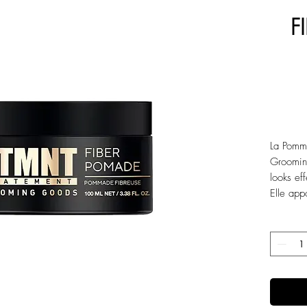
F
La Pomm
Groomin
looks eff
Elle appo
remodela
Sa formu
facileme
remarqu
S'élimin
Contrôle