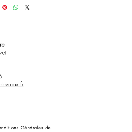
e et donne de la légèreté aux
e vos cheveux
eur d'éclat et de brillance
galement s'appliquer sur le corps
re
effet glow.
isé les reflets jaunes pour prolonger
vet
 de votre blond ​
IENTS CLES :
5
de graines de baobab : L'huile de
levroux.fr
e baobab hydrate les cheveux tout
orant leur tonus.
de bambou : Riche en anti oxydants,
ssi un concentré de falvone, acide
ue, lactone et polyose.
e : Ingrédient noble, l'immortelle
les cheveux, et donne un effet anti
nditions Générales de