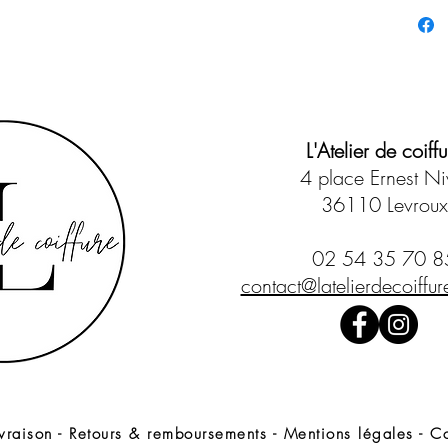
wavy's
- Hydrat
cheveux
- Parfum
- Révélat
- Peut é
L'Atelier de coiffu
pour un 
- Neutral
4 place Ernest Ni
la durée
36110 Levroux
INGRED
02 54 35 70 8
Extrait 
contact@latelierdecoiffure
graine d
en améli
Extrait 
c'est au
phénoliq
Immortell
protège 
ivraison
-
Retours & remboursements
-
Mentions légales
-
Co